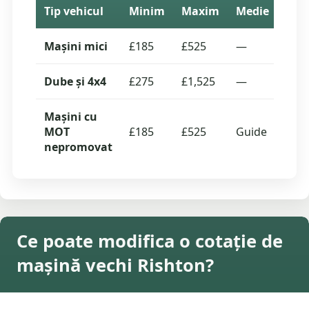
Tip vehicul
Minim
Maxim
Medie
Cota
Mașini mici
£185
£525
—
0
Dube și 4x4
£275
£1,525
—
0
Mașini cu
MOT
£185
£525
Guide
—
nepromovat
Ce poate modifica o cotație de
mașină vechi Rishton?