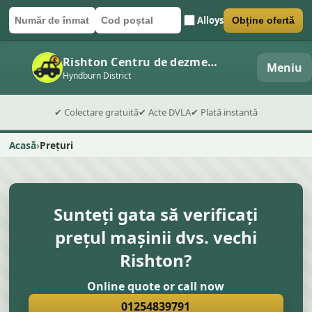
Alloys
Obține ofertă
Număr de înmatriculare
Cod poștal
Trimite formularul
Rishton Centru de dezmembrări auto
Meniu
Hyndburn District
✔ Colectare gratuită
✔ Acte DVLA
✔ Plată instantă
Acasă
Prețuri
Sunteți gata să verificați
prețul mașinii dvs. vechi
Rishton?
Online quote or call now
01254839791