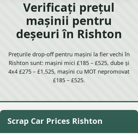
Verificați prețul
mașinii pentru
deșeuri în Rishton
Prețurile drop-off pentru mașini la fier vechi în
Rishton sunt: mașini mici £185 – £525, dube și
4x4 £275 – £1,525, mașini cu MOT nepromovat
£185 – £525.
Scrap Car Prices Rishton