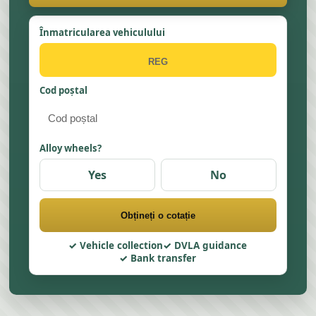
Înmatricularea vehiculului
Cod poștal
Alloy wheels?
Yes
No
Obțineți o cotație
Vehicle collection
DVLA guidance
Bank transfer